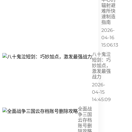
辐射避
难所快
速制造
指南
2026-
04-16
15:06:13
八十鬼泣
短剑：巧
妙加点，
激发最强
战力
2026-
04-15
14:45:09
全面战
争三国
云存档
账号删
除攻略