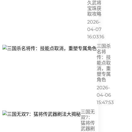
久武将
宝珠获
取攻略
2026-
04-07
16:03:16
三国杀
名将
传：技
能点取
消，重
塑专属
角色
2026-
04-06
15:47:53
三国无
双7：
猛将传
武器刷