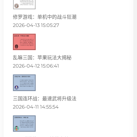
修罗游戏：单机中的战斗狂潮
2026-04-13 15:05:27
乱嘛三国：苹果玩法大揭秘
2026-04-12 15:06:41
三国连环战：最速武将升级法
2026-04-11 14:55:54