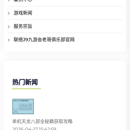
游戏新闻
服务宗旨
联络J9九游会老哥俱乐部官网
热门新闻
单机天龙八部全秘籍获取攻略
2026-04-17 15:42:59