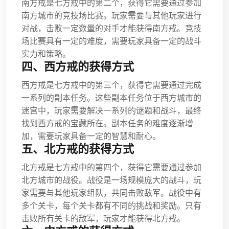
南方戒是七方戒中的第二个，获得它需要通过参加
南方城市的竞技场比赛。玩家需要与其他玩家进行
对战，击败一定数量的对手才能获得南方戒。竞技
场比赛具有一定的难度，需要玩家具备一定的战斗
实力和策略。
四、西方戒的获得方式
西方戒是七方戒中的第三个，获得它需要通过完成
一系列的副本任务。这些副本任务位于西方城市的
迷宫中，玩家需要解决一系列的谜题和战斗，最终
找到西方戒的宝藏所在。副本任务的难度逐渐增
加，需要玩家具备一定的智慧和耐心。
五、北方戒的获得方式
北方戒是七方戒中的第四个，获得它需要通过参加
北方城市的战役。战役是一场规模庞大的战斗，玩
家需要与其他玩家组队，共同击败敌军。战役中有
多个关卡，每个关卡都有不同的挑战和奖励。只有
击败所有关卡的敌军，玩家才能获得北方戒。