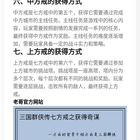
六、中方戒的获得方式
中方戒是七方戒中的第五个，获得它需要通过完成
中方城市的主线任务。主线任务是游戏中的核心内
容，玩家需要按照剧情的发展完成一系列的任务，
最终获得中方戒作为奖励。主线任务的难度逐渐增
加，需要玩家具备一定的战斗实力和策略。
七、上方戒的获得方式
上方戒是七方戒中的第六个，获得它需要通过参加
上方城市的挑战塔。挑战塔是一座高塔，塔内分为
多个层次，每个层次都有不同的挑战和奖励。玩家
需要逐层挑战，击败所有的敌人，最终获得上方
戒。
老哥官方网站