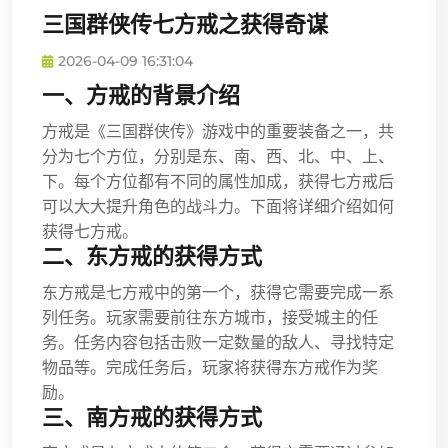
三国群侠传七方戒之获得奇谋
2026-04-09 16:31:04
一、方戒的背景介绍
方戒是《三国群侠传》游戏中的重要装备之一，共
分为七个方位，分别是东、南、西、北、中、上、
下。每个方位都有不同的属性加成，获得七方戒后
可以大大提升角色的战斗力。下面将详细介绍如何
获得七方戒。
二、东方戒的获得方式
东方戒是七方戒中的第一个，获得它需要完成一系
列任务。玩家需要前往东方城市，接受城主的任
务。任务内容包括击败一定数量的敌人、寻找特定
物品等。完成任务后，玩家将获得东方戒作为奖
励。
三、南方戒的获得方式