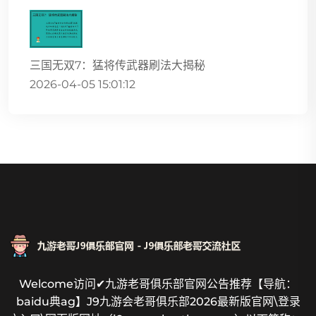
三国无双7：猛将传武器刷法大揭秘
2026-04-05 15:01:12
Welcome访问✔九游老哥俱乐部官网公告推荐【导航：
baidu典ag】J9九游会老哥俱乐部2026最新版官网\登录