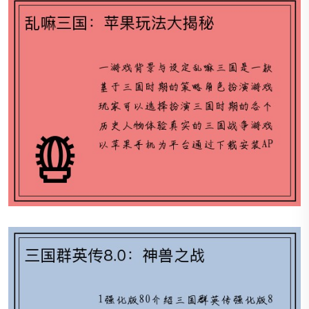
三国群英传8.0：神兽之战