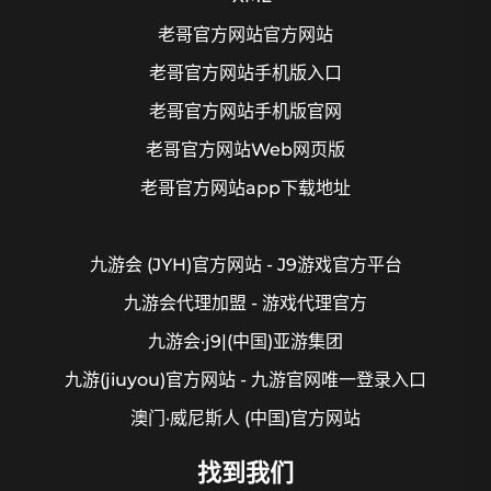
老哥官方网站官方网站
老哥官方网站手机版入口
老哥官方网站手机版官网
老哥官方网站Web网页版
老哥官方网站app下载地址
九游会 (JYH)官方网站 - J9游戏官方平台
九游会代理加盟 - 游戏代理官方
九游会·j9|(中国)亚游集团
九游(jiuyou)官方网站 - 九游官网唯一登录入口
澳门·威尼斯人 (中国)官方网站
找到我们