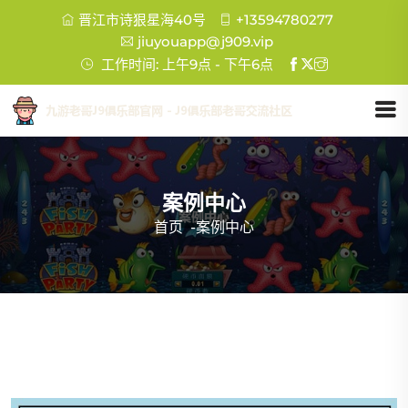
晋江市诗狠星海40号
+13594780277
jiuyouapp@j909.vip
工作时间: 上午9点 - 下午6点
案例中心
首页
-
案例中心
单机天龙八部全秘籍获取攻略