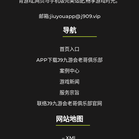
育游戏,网页与手机版完美适配,畅享游戏时光。
邮箱:jiuyouapp@j909.vip
导航
首页入口
APP下载J9九游会老哥俱乐部
案例中心
游戏新闻
服务宗旨
联络J9九游会老哥俱乐部官网
网站地图
– XML