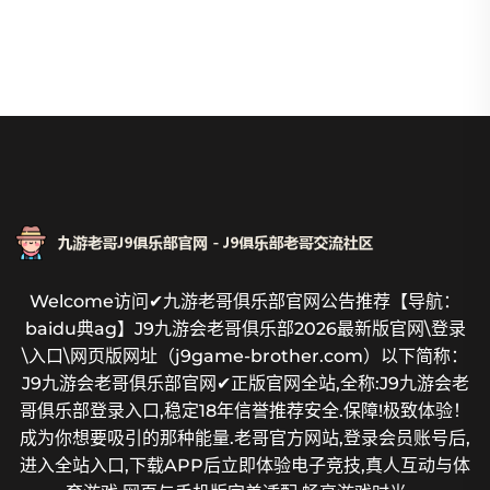
Welcome访问✔九游老哥俱乐部官网公告推荐【导航：
baidu典ag】J9九游会老哥俱乐部2026最新版官网\登录
\入口\网页版网址（j9game-brother.com）以下简称：
J9九游会老哥俱乐部官网✔正版官网全站,全称:J9九游会老
哥俱乐部登录入口,稳定18年信誉推荐安全.保障!极致体验！
成为你想要吸引的那种能量.老哥官方网站,登录会员账号后,
进入全站入口,下载APP后立即体验电子竞技,真人互动与体