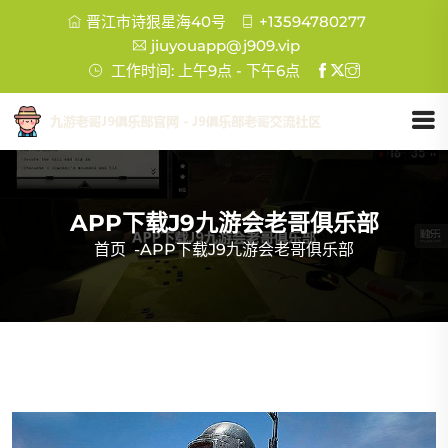
晋江市诗狠星海40号
+13594780277
jiuyouapp@j909.vip
工作时间: 上午9点 - 下午6点
APP下载J9九游会老哥俱乐部
首页
-
APP下载J9九游会老哥俱乐部