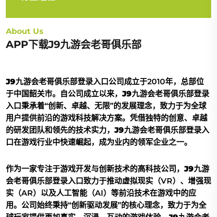
About Us
APP下载J9九游会老哥俱乐部
J9九游会老哥俱乐部登录入口
公司成立于2010年，总部位
于中国韶关市。自公司成立以来，
J9九游会老哥俱乐部登录
入口
秉承着“创新、卓越、无限”的发展理念，致力于为全球
用户提供前沿的游戏科技解决方案。凭借独特的创意、卓越
的研发团队和领先的技术实力，
J9九游会老哥俱乐部登录入
口
在游戏行业中快速崛起，成为业内的领军企业之一。
作为一家专注于游戏开发与创新技术的高科技公司，
J9九游
会老哥俱乐部登录入口
致力于推动虚拟现实（VR）、增强现
实（AR）以及人工智能（AI）等前沿技术在游戏中的应
用。公司始终秉持“创新驱动发展”的核心理念，致力于为全