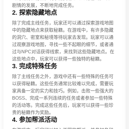
剧情的发展，不断地完成任务。
2. 探索隐藏地点
除了完成主线任务，玩家还可以通过探索游戏地图
中的隐藏地点来获取秘籍。在游戏中，有许多隐藏
的洞穴、密室和秘境等待玩家去发现。玩家可以通
过观察游戏地图，寻找一些不起眼的细节，或者通
过与NPC对话获得线索，来找到这些隐藏地点。在
这些地点中，玩家可以获得一些独特的秘籍。
3. 完成特殊任务
除了主线任务之外，游戏中还有一些特殊的任务可
以获得秘籍。这些任务通常比较难以完成，需要玩
家具备一定的实力和技巧。例如，击败一些强大的
BOSS、完成一系列连续的任务或者参加一些特殊
的活动等。完成这些任务后，玩家可以获得一些珍
贵的秘籍作为奖励。
4. 参加帮派活动