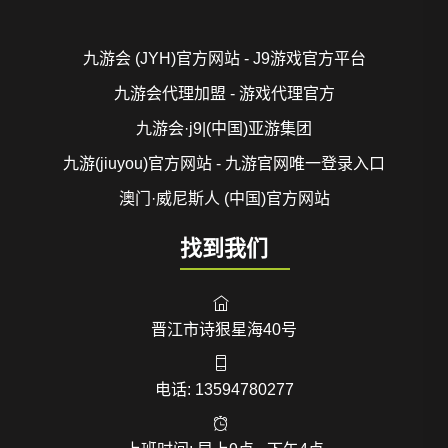
九游会 (JYH)官方网站 - J9游戏官方平台
九游会代理加盟 - 游戏代理官方
九游会·j9|(中国)亚游集团
九游(jiuyou)官方网站 - 九游官网唯一登录入口
澳门·威尼斯人 (中国)官方网站
找到我们
晋江市诗狠星海40号
电话: 13594780277