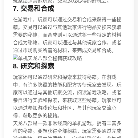
玩家结识其他玩家，交流游戏心得的好机会。
7. 交易和合成
在游戏中，玩家可以通过交易和合成来获得一些秘
籍。交易可以通过与其他玩家进行物品交换来获取
需要的秘籍，而合成则可以通过将一些特定的材料
合成为秘籍。玩家可以通过与其他玩家合作，或者
通过市场购买所需的材料，来完成交易和合成。
8. 研究和探索
玩家还可以通过研究和探索来获得秘籍。在游戏
中，有许多隐藏的技能和配方等待玩家去发现。玩
家可以通过与其他玩家交流，阅读游戏攻略，或者
亲自进行实验和探索，来获取这些秘籍。玩家也可
以通过参加游戏论坛和社区，与其他玩家交流心
得，获取更多的秘籍。
天龙八部是一款非常经典的单机游戏，拥有丰富多
样的秘籍。要想获得全部秘籍，玩家需要通过完成