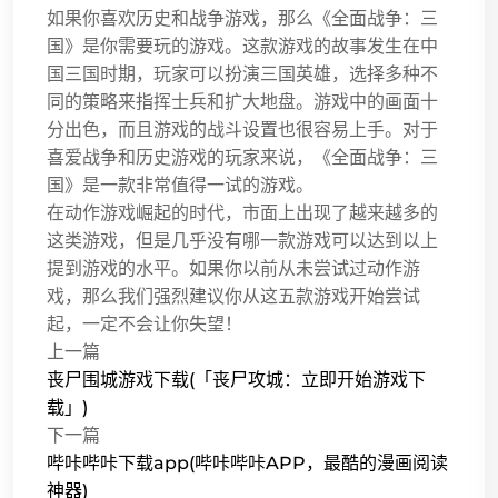
如果你喜欢历史和战争游戏，那么《全面战争：三
国》是你需要玩的游戏。这款游戏的故事发生在中
国三国时期，玩家可以扮演三国英雄，选择多种不
同的策略来指挥士兵和扩大地盘。游戏中的画面十
分出色，而且游戏的战斗设置也很容易上手。对于
喜爱战争和历史游戏的玩家来说，《全面战争：三
国》是一款非常值得一试的游戏。
在动作游戏崛起的时代，市面上出现了越来越多的
这类游戏，但是几乎没有哪一款游戏可以达到以上
提到游戏的水平。如果你以前从未尝试过动作游
戏，那么我们强烈建议你从这五款游戏开始尝试
起，一定不会让你失望！
上一篇
丧尸围城游戏下载(「丧尸攻城：立即开始游戏下
载」)
下一篇
哔咔哔咔下载app(哔咔哔咔APP，最酷的漫画阅读
神器)