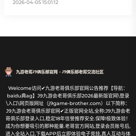
2026-04-05 15:01:12
Welcome访问✔九游老哥俱乐部官网公告推荐【导航：
baidu典ag】J9九游会老哥俱乐部2026最新版官网\登录
\入口\网页版网址（j9game-brother.com）以下简称：
J9九游会老哥俱乐部官网✔正版官网全站,全称:J9九游会老
哥俱乐部登录入口,稳定18年信誉推荐安全.保障!极致体验！
成为你想要吸引的那种能量.老哥官方网站,登录会员账号后,
进入全站入口,下载APP后立即体验电子竞技,真人互动与体