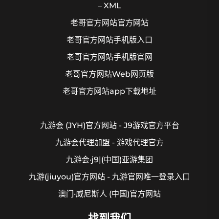
– XML
老哥官方网站官方网站
老哥官方网站手机版入口
老哥官方网站手机版官网
老哥官方网站Web网页版
老哥官方网站app下载地址
九游会 (JYH)官方网站 - J9游戏官方平台
九游会代理加盟 - 游戏代理官方
九游会·j9|(中国)亚游集团
九游(jiuyou)官方网站 - 九游官网唯一登录入口
澳门·威尼斯人 (中国)官方网站
找到我们