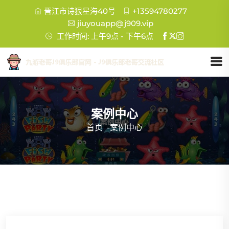
晋江市诗狠星海40号
+13594780277
jiuyouapp@j909.vip
工作时间: 上午9点 - 下午6点
案例中心
首页
-
案例中心