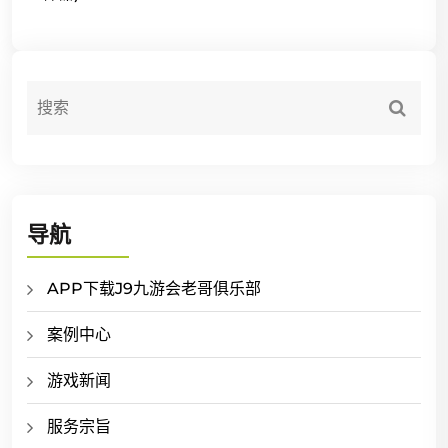
导航
APP下载J9九游会老哥俱乐部
案例中心
游戏新闻
服务宗旨