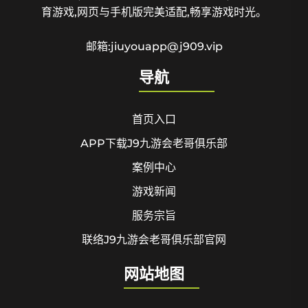
育游戏,网页与手机版完美适配,畅享游戏时光。
邮箱:jiuyouapp@j909.vip
导航
首页入口
APP下载J9九游会老哥俱乐部
案例中心
游戏新闻
服务宗旨
联络J9九游会老哥俱乐部官网
网站地图