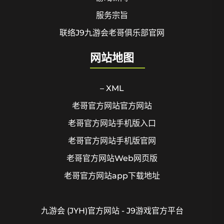
服务宗旨
联络J9九游会老哥俱乐部官网
网站地图
– XML
老哥官方网站官方网站
老哥官方网站手机版入口
老哥官方网站手机版官网
老哥官方网站Web网页版
老哥官方网站app下载地址
九游会 (JYH)官方网站 - J9游戏官方平台