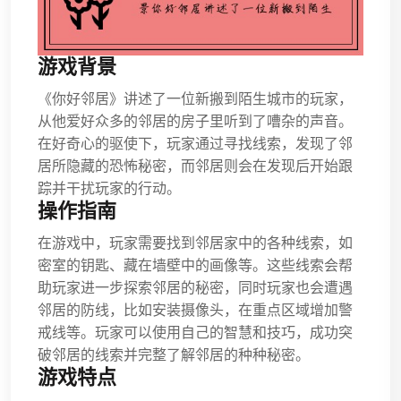
游戏背景
《你好邻居》讲述了一位新搬到陌生城市的玩家，
从他爱好众多的邻居的房子里听到了嘈杂的声音。
在好奇心的驱使下，玩家通过寻找线索，发现了邻
居所隐藏的恐怖秘密，而邻居则会在发现后开始跟
踪并干扰玩家的行动。
操作指南
在游戏中，玩家需要找到邻居家中的各种线索，如
密室的钥匙、藏在墙壁中的画像等。这些线索会帮
助玩家进一步探索邻居的秘密，同时玩家也会遭遇
邻居的防线，比如安装摄像头，在重点区域增加警
戒线等。玩家可以使用自己的智慧和技巧，成功突
破邻居的线索并完整了解邻居的种种秘密。
游戏特点