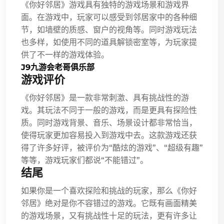
《你好邻居》游戏具有独特的游戏场景和游戏界
面。在游戏中，玩家可以感受到邻居家中的各种细
节，如墙壁的质感、窗户的视角等。同时游戏玩法
也多样，如使用不同的道具解锁密室等，为玩家提
供了不一样的游戏体验。
J9九游会老哥俱乐部
游戏评价
《你好邻居》是一款非常刺激、具有挑战性的游
戏。其玩法不同于一般的游戏，而是更具有探险性
质。同时游戏背景、音乐、场景设计都非常恰当，
使得玩家更加容易投入到游戏中去。这款游戏还获
得了许多好评，被评价为“酷炫的游戏”、“超级有趣”
等等，游戏玩家们都说“不能错过”。
结尾
如果你是一个喜欢探险和挑战的玩家，那么《你好
邻居》绝对是你不容错过的游戏。它既有画面精美
的游戏场景，又有挑战性十足的玩法，更有许多让