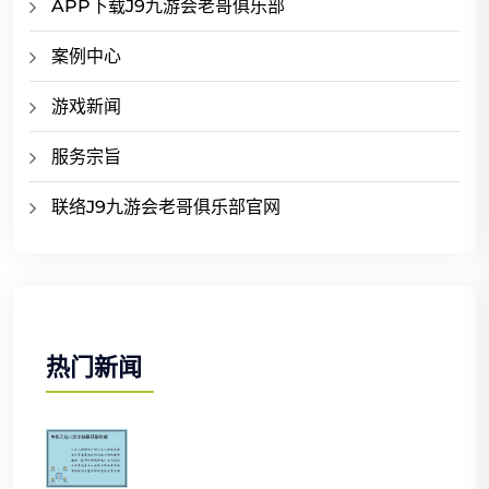
APP下载J9九游会老哥俱乐部
案例中心
游戏新闻
服务宗旨
联络J9九游会老哥俱乐部官网
热门新闻