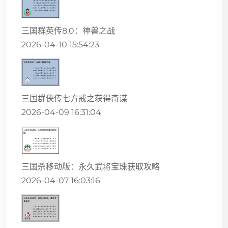
三国群英传8.0：神兽之战
2026-04-10 15:54:23
三国群侠传七方戒之获得奇谋
2026-04-09 16:31:04
三国杀移动版：永久武将宝珠获取攻略
2026-04-07 16:03:16