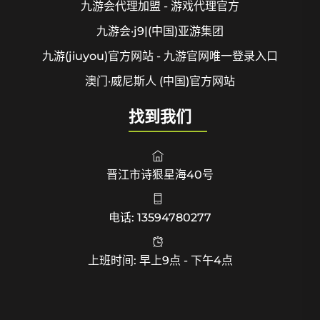
九游会代理加盟 - 游戏代理官方
九游会·j9|(中国)亚游集团
九游(jiuyou)官方网站 - 九游官网唯一登录入口
澳门·威尼斯人 (中国)官方网站
找到我们
晋江市诗狠星海40号
电话: 13594780277
上班时间: 早上9点 - 下午4点