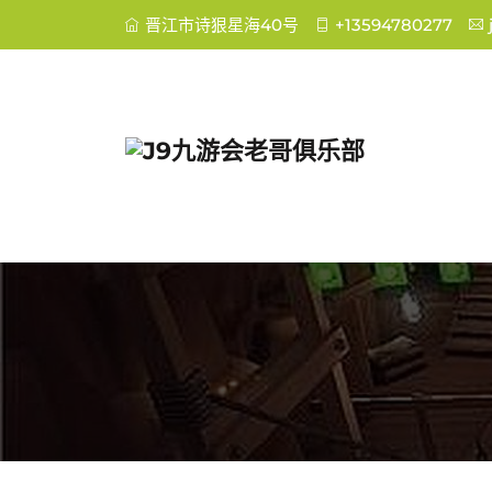
晋江市诗狠星海40号
+13594780277