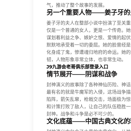
气，推动了整个故事的发展。
另一个重要人物——姜子牙的
姜子牙的夫人在整部小说中扮演了至关重
仅是一个普通的女人，更是一个传奇。她
谋划着利益之争、嫉妒之恨、爱情的起伏
默默地承受着一切的委屈。她的脸曾经是
化身成了鬼，惨遭魂归地府的命运。她的
韧，人物形象非常立体，也非常生动。
J9九游会老哥俱乐部登录入口
情节展开——阴谋和战争
封神演义的故事除了各种神仙历险、神话
最有名的就是牛魔军的入侵，这场战争描
陷阵，箭矢乱窜，枪戟交击，场面极为惊
和计策打败了敌人，让自己的队伍稳胜一
封神。战争和斗争是必不可少的。
文化底蕴——中国古典文化的