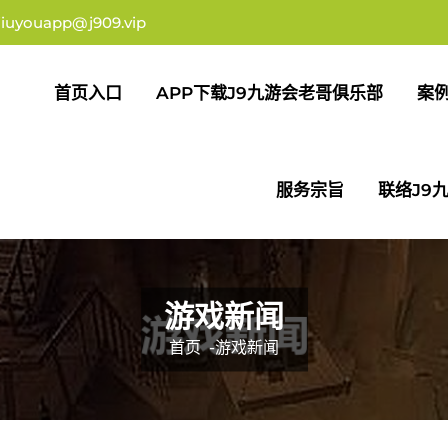
jiuyouapp@j909.vip
首页入口
APP下载J9九游会老哥俱乐部
案
服务宗旨
联络J9
游戏新闻
首页
-
游戏新闻