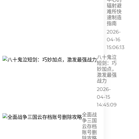
辐射避
难所快
速制造
指南
2026-
04-16
15:06:13
八十鬼泣
短剑：巧
妙加点，
激发最强
战力
2026-
04-15
14:45:09
全面战
争三国
云存档
账号删
除攻略