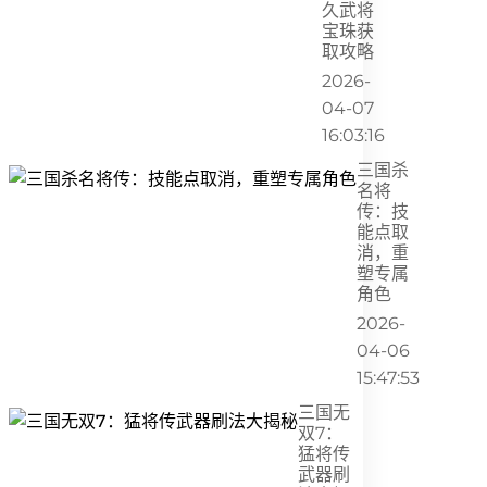
久武将
宝珠获
取攻略
2026-
04-07
16:03:16
三国杀
名将
传：技
能点取
消，重
塑专属
角色
2026-
04-06
15:47:53
三国无
双7：
猛将传
武器刷