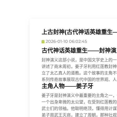
上古封神(古代神话英雄重生—
2026-01-10 06:02:45
古代神话英雄重生——封神演
封神演义这部小说，是中国文学史上的一
讲述了商末周初，姜子牙利用红莲教封神
立了太乙真人的道教。这个故事的主角不
系列传奇故事展现古代中国的世界观、人
主角人物——姜子牙
姜子牙是封神演义中最重要的主角之一，
一个出身卑微的太公望，在受到红莲教的
武士们的领袖。他聪明绝顶，懂得用计谋
弟子周武王灭商，建立了周朝，那种壮观