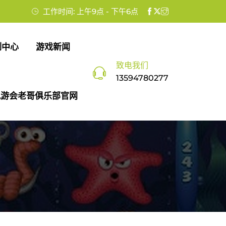
工作时间: 上午9点 - 下午6点
例中心
游戏新闻
致电我们
13594780277
九游会老哥俱乐部官网