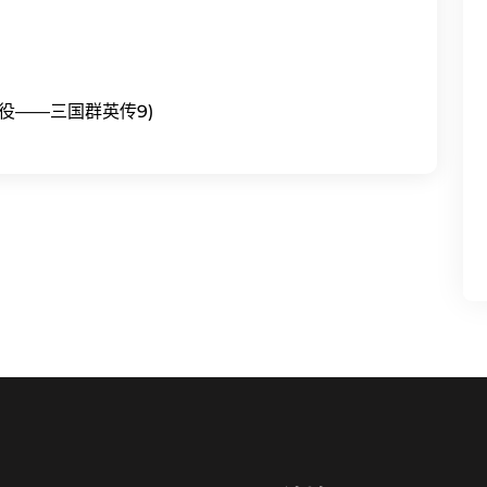
役——三国群英传9)