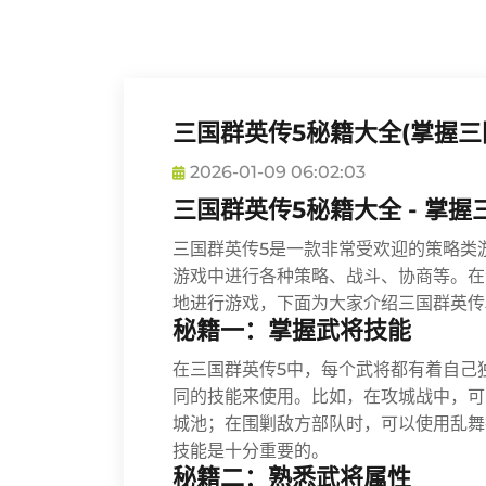
三国群英传5秘籍大全(掌握
2026-01-09 06:02:03
三国群英传5秘籍大全 - 掌
三国群英传5是一款非常受欢迎的策略类
游戏中进行各种策略、战斗、协商等。在
地进行游戏，下面为大家介绍三国群英传
秘籍一：掌握武将技能
在三国群英传5中，每个武将都有着自己
同的技能来使用。比如，在攻城战中，可
城池；在围剿敌方部队时，可以使用乱舞
技能是十分重要的。
秘籍二：熟悉武将属性