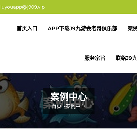
jiuyouapp@j909.vip
首页入口
APP下载J9九游会老哥俱乐部
案
服务宗旨
联络J9
案例中心
首页
-
案例中心