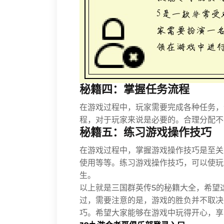
秘籍四：掌握任务流程
在游戏过程中，玩家需要完成各种任务，
程，对于玩家来说是必要的。合理分配不
秘籍五：练习游戏操作技巧
在游戏过程中，掌握游戏操作技巧是至关
使用等等。练习游戏操作技巧，可以使玩
生。
以上就是三国群英传5的秘籍大全，希望
过，需要注意的是，游戏的胜负并不取决
巧。希望大家能够在游戏中玩得开心，享