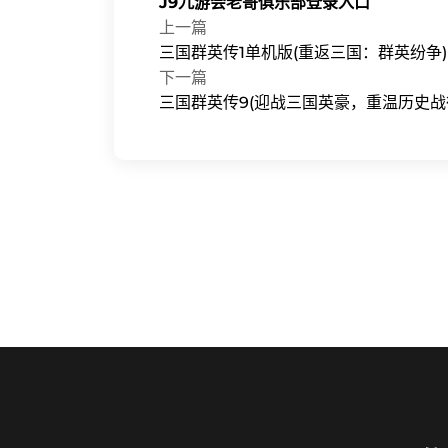
J9九游会老哥俱乐部登录入口
上一篇
三国群英传1单机版(重返三国：群英纷争)
下一篇
三国群英传9(迎战三国英豪，重温历史战