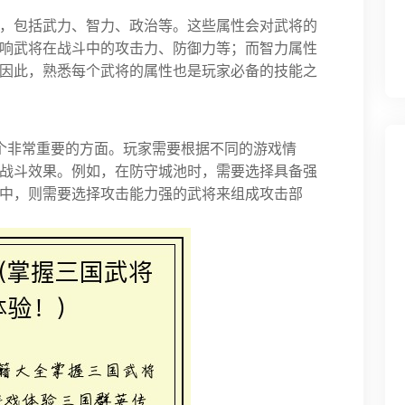
，包括武力、智力、政治等。这些属性会对武将的
响武将在战斗中的攻击力、防御力等；而智力属性
因此，熟悉每个武将的属性也是玩家必备的技能之
个非常重要的方面。玩家需要根据不同的游戏情
战斗效果。例如，在防守城池时，需要选择具备强
中，则需要选择攻击能力强的武将来组成攻击部