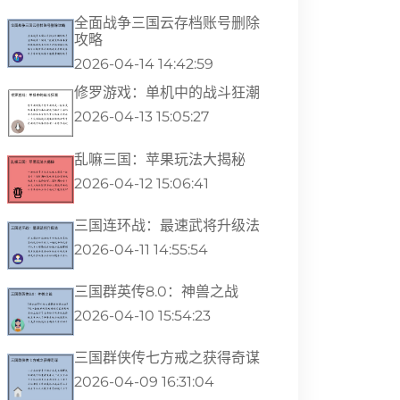
全面战争三国云存档账号删除
攻略
2026-04-14 14:42:59
修罗游戏：单机中的战斗狂潮
2026-04-13 15:05:27
乱嘛三国：苹果玩法大揭秘
2026-04-12 15:06:41
三国连环战：最速武将升级法
2026-04-11 14:55:54
三国群英传8.0：神兽之战
2026-04-10 15:54:23
三国群侠传七方戒之获得奇谋
2026-04-09 16:31:04