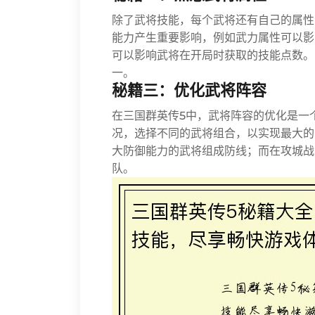
除了武将技能，每个武将还有自己的属性
能力产生重要影响，例如武力属性可以影
可以影响武将在开局时获取的技能点数。
一。
秘籍三：优化武将阵容
在三国群英传5中，武将阵容的优化是一
况，选择不同的武将组合，以实现最大的
大防御能力的武将组成防线；而在攻城战
队。