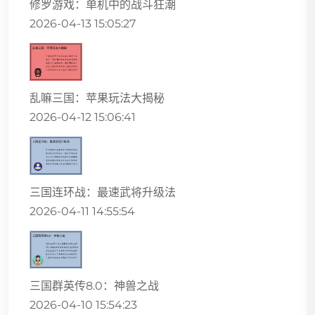
修罗游戏：单机中的战斗狂潮
2026-04-13 15:05:27
乱嘛三国：苹果玩法大揭秘
2026-04-12 15:06:41
三国连环战：最速武将升级法
2026-04-11 14:55:54
三国群英传8.0：神兽之战
2026-04-10 15:54:23