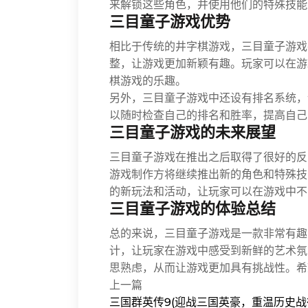
来解锁这些角色，并使用他们的特殊技能
三目童子游戏优势
相比于传统的井字棋游戏，三目童子游戏
整，让游戏更加新颖有趣。玩家可以在游
棋游戏的乐趣。
另外，三目童子游戏中还设有排名系统，
以随时检查自己的排名和胜率，提高自己
三目童子游戏的未来展望
三目童子游戏在推出之后取得了很好的反
游戏制作方将继续推出新的角色和特殊技
的新玩法和活动，让玩家可以在游戏中不
三目童子游戏的体验总结
总的来说，三目童子游戏是一款非常有趣
计，让玩家在游戏中感受到新鲜的艺术氛
思熟虑，从而让游戏更加具有挑战性。希
上一篇
三国群英传9(迎战三国英豪，重温历史战