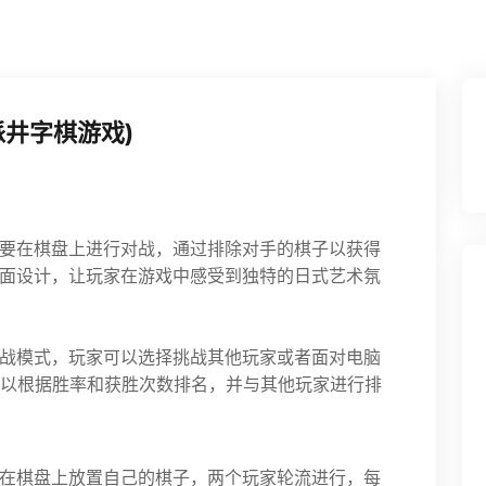
井字棋游戏)
要在棋盘上进行对战，通过排除对手的棋子以获得
面设计，让玩家在游戏中感受到独特的日式艺术氛
战模式，玩家可以选择挑战其他玩家或者面对电脑
可以根据胜率和获胜次数排名，并与其他玩家进行排
在棋盘上放置自己的棋子，两个玩家轮流进行，每