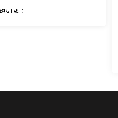
游戏下载」)