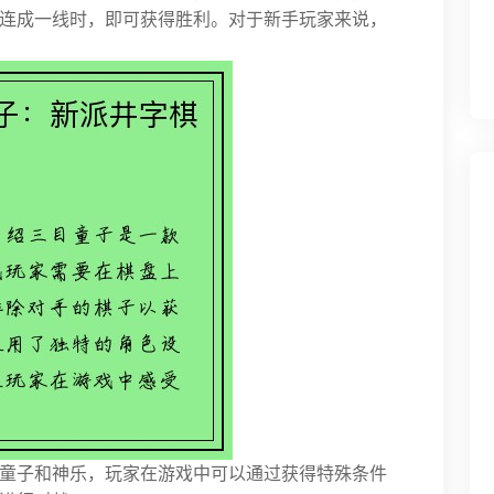
连成一线时，即可获得胜利。对于新手玩家来说，
童子和神乐，玩家在游戏中可以通过获得特殊条件