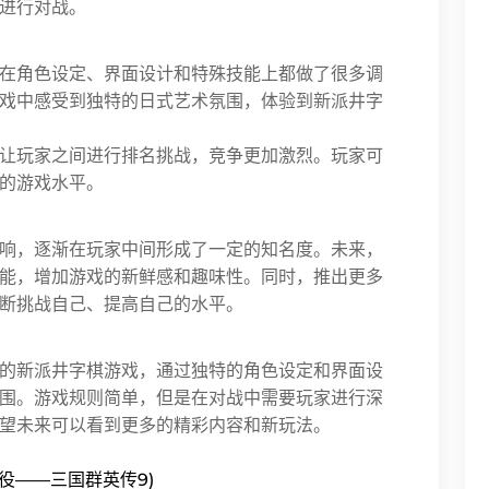
进行对战。
在角色设定、界面设计和特殊技能上都做了很多调
戏中感受到独特的日式艺术氛围，体验到新派井字
让玩家之间进行排名挑战，竞争更加激烈。玩家可
的游戏水平。
响，逐渐在玩家中间形成了一定的知名度。未来，
能，增加游戏的新鲜感和趣味性。同时，推出更多
断挑战自己、提高自己的水平。
的新派井字棋游戏，通过独特的角色设定和界面设
围。游戏规则简单，但是在对战中需要玩家进行深
望未来可以看到更多的精彩内容和新玩法。
役——三国群英传9)