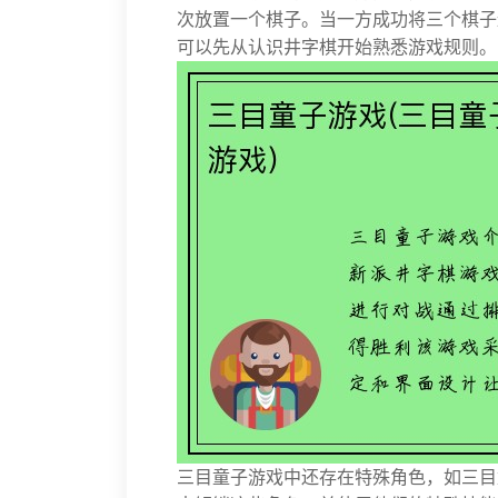
次放置一个棋子。当一方成功将三个棋子
可以先从认识井字棋开始熟悉游戏规则。
三目童子游戏中还存在特殊角色，如三目