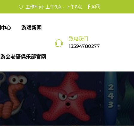
工作时间: 上午9点 - 下午6点
例中心
游戏新闻
致电我们
13594780277
九游会老哥俱乐部官网