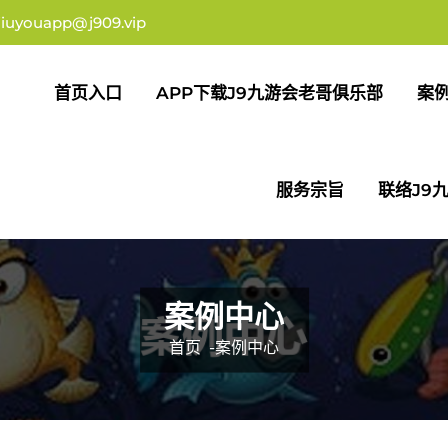
jiuyouapp@j909.vip
首页入口
APP下载J9九游会老哥俱乐部
案
服务宗旨
联络J9
案例中心
首页
-
案例中心