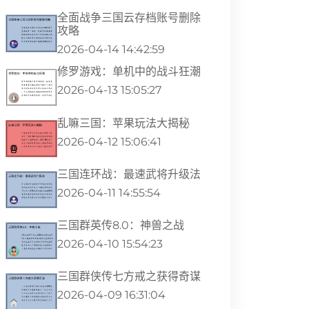
全面战争三国云存档账号删除
攻略
2026-04-14 14:42:59
修罗游戏：单机中的战斗狂潮
2026-04-13 15:05:27
乱嘛三国：苹果玩法大揭秘
2026-04-12 15:06:41
三国连环战：最速武将升级法
2026-04-11 14:55:54
三国群英传8.0：神兽之战
2026-04-10 15:54:23
三国群侠传七方戒之获得奇谋
2026-04-09 16:31:04