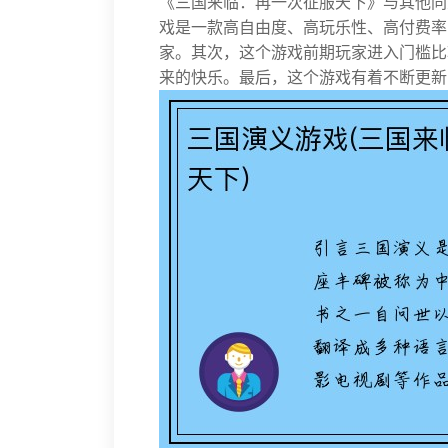
《三国来临：再一次征服天下》与其他同
戏是一款高自由度、高玩乐性、高付费率
家。其次，这个游戏前期玩家进入门槛比
来的快乐。最后，这个游戏有着不断更新