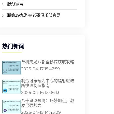
服务宗旨
联络J9九游会老哥俱乐部官网
热门新闻
单机天龙八部全秘籍获取攻略
2026-04-17 15:42:59
制造可乐罐为中心的辐射避难
所快速制造指南
2026-04-16 15:06:13
八十鬼泣短剑：巧妙加点，激
发最强战力
2026-04-15 14:45:09