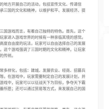
的地方开展自己的活动，包括宣传文化、传递信
承三国的文化和精神，以维护和平、发展经济、提
三国游戏而言，有着自己独特的特色。首先，这个
玩家进入游戏世界的时候有一种亲临其境的感觉。
高度自由度的玩法，玩家可以自由选择自己的发展
，这个游戏强调了三国时期的文化和精神，让玩家
的传统。
常多样化，包括：建城、发展农业、经商、招募兵
等。在游戏中，玩家需要制定自己的发展计划，并
游戏中，玩家可以以征战天下为目标，争夺天下霸
番所愿；还可以通过贸易等方式，来发展自己的国