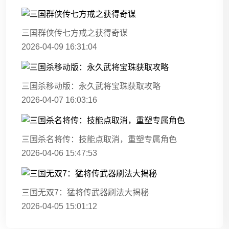
三国群侠传七方戒之获得奇谋
2026-04-09 16:31:04
三国杀移动版：永久武将宝珠获取攻略
2026-04-07 16:03:16
三国杀名将传：技能点取消，重塑专属角色
2026-04-06 15:47:53
三国无双7：猛将传武器刷法大揭秘
2026-04-05 15:01:12