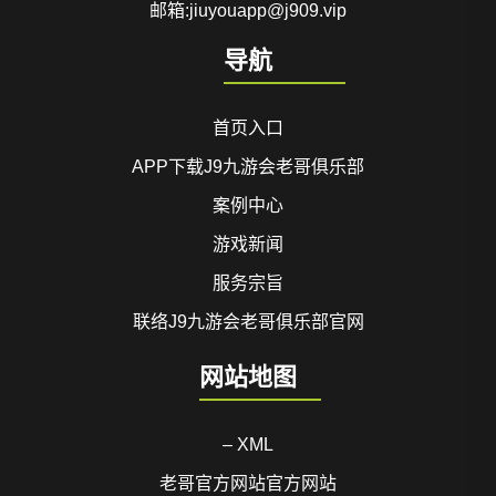
邮箱:jiuyouapp@j909.vip
导航
首页入口
APP下载J9九游会老哥俱乐部
案例中心
游戏新闻
服务宗旨
联络J9九游会老哥俱乐部官网
网站地图
– XML
老哥官方网站官方网站