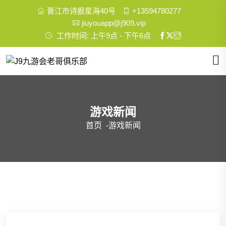
晋江市诗狠星海40号
+13594780277
jiuyouapp@j909.vip
工作时间: 上午9点 - 下午6点
游戏新闻
首页
-
游戏新闻