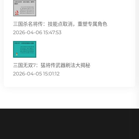
三国杀名将传：技能点取消，重塑专属角色
2026-04-06 15:47:53
三国无双7：猛将传武器刷法大揭秘
2026-04-05 15:01:12