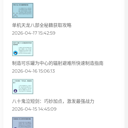
单机天龙八部全秘籍获取攻略
2026-04-17 15:42:59
制造可乐罐为中心的辐射避难所快速制造指南
2026-04-16 15:06:13
八十鬼泣短剑：巧妙加点，激发最强战力
2026-04-15 14:45:09