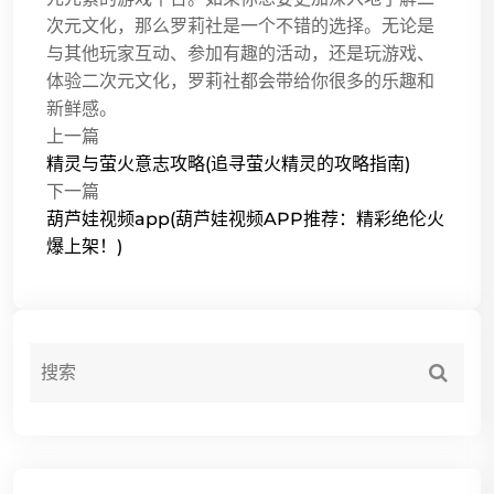
次元文化，那么罗莉社是一个不错的选择。无论是
与其他玩家互动、参加有趣的活动，还是玩游戏、
体验二次元文化，罗莉社都会带给你很多的乐趣和
新鲜感。
上一篇
精灵与萤火意志攻略(追寻萤火精灵的攻略指南)
下一篇
葫芦娃视频app(葫芦娃视频APP推荐：精彩绝伦火
爆上架！)