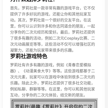
首先，罗莉社是一款非常有趣的游戏平台，它不仅
提供了许多好玩的游戏，还能让你和其他玩家互
动。其次，罗莉社是一个很好的交友平台。在这
里，你可以认识到许多和你志同道合的朋友，一起
分享你的二次元经历和爱好。最后，罗莉社还提供
了很多有趣的活动，例如二次元Cosplay比赛、二
次元动画展览等等，这些活动不仅可以增强社区的
凝聚力，还能为玩家带来很多的乐趣。
罗莉社游戏特色
罗莉社有许多有趣的游戏，例如《青春恋爱模拟
器》、《动漫美食大亨》等等。这些游戏都基于二
次元元素，玩家可以在游戏中体验到很多二次元的
乐趣。除此之外，罗莉社还提供了很多社交功能，
例如私聊、群聊等等。在这里，你可以和其他玩家
互动，分享你的二次元体验，结交新的朋友。