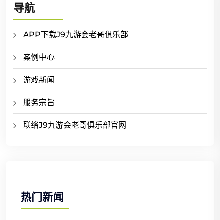
导航
APP下载J9九游会老哥俱乐部
案例中心
游戏新闻
服务宗旨
联络J9九游会老哥俱乐部官网
热门新闻