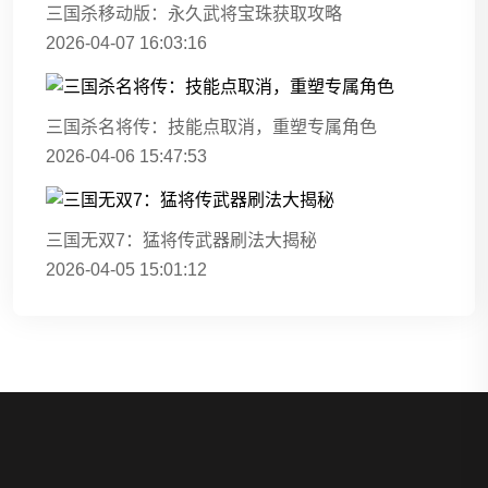
三国杀移动版：永久武将宝珠获取攻略
2026-04-07 16:03:16
三国杀名将传：技能点取消，重塑专属角色
2026-04-06 15:47:53
三国无双7：猛将传武器刷法大揭秘
2026-04-05 15:01:12