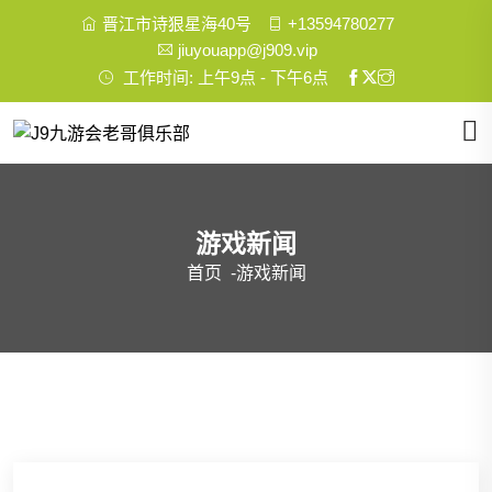
晋江市诗狠星海40号
+13594780277
jiuyouapp@j909.vip
工作时间: 上午9点 - 下午6点
游戏新闻
首页
-
游戏新闻