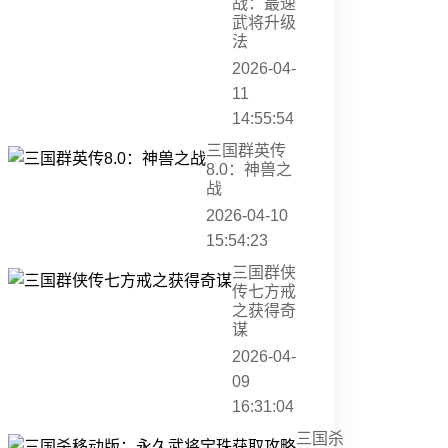
战：最速
武将升级
法
2026-04-
11
14:55:54
三国群英传
8.0：神兽之
战
2026-04-10
15:54:23
三国群侠
传七方戒
之获得奇
谋
2026-04-
09
16:31:04
三国杀