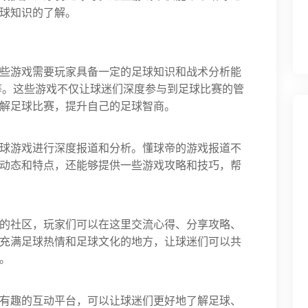
球知识的了解。
些游戏需要玩家具备一定的足球知识和战术分析能
理等。这些游戏不仅让球迷们深度参与到足球比赛的管
解足球比赛，提升自己的足球智商。
球游戏进行深度报道和分析。懂球帝的游戏报道不
动态和特点，还能够提供一些游戏攻略和技巧，帮
的社区，玩家们可以在这里交流心得、分享攻略、
充满足球热情和足球文化的地方，让球迷们可以共
。
有趣的互动平台，可以让球迷们更好地了解足球、