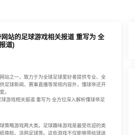
网站的足球游戏相关报道 重写为 全
报道)
网站之一，致力于为全球足球爱好者提供专业、全
供足球新闻、赛事直播等常规内容外，懂球帝还开
爱。
球策略游戏两大类。足球趣味游戏是最受欢迎的类
纸换脸、涂鸦足球等。这些游戏不仅能够带给球迷