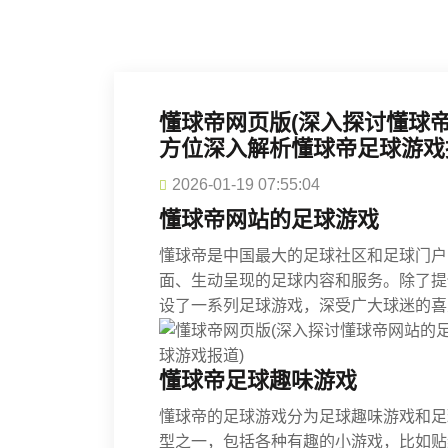
懂球帝网页版(深入探讨懂球帝
方位深入解析懂球帝足球游戏
2026-01-19 07:55:04
懂球帝网站的足球游戏
懂球帝是中国最大的足球社区和足球门户
面、生动呈现的足球内容和服务。除了提
设了一系列足球游戏，深受广大球迷的喜
懂球帝足球趣味游戏
懂球帝的足球游戏分为足球趣味游戏和足
型之一，包括各种有趣的小游戏，比如贴