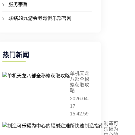
服务宗旨
联络J9九游会老哥俱乐部官网
热门新闻
单机天龙
八部全秘
籍获取攻
略
2026-04-
17
15:42:59
制造可
乐罐为
中心的